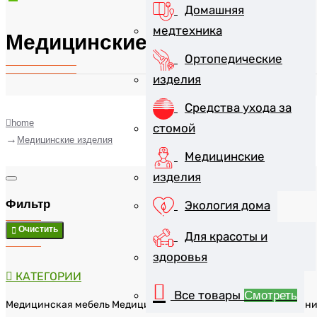
Домашняя
медтехника
Медицинские изделия
Ортопедические
изделия
Средства ухода за
home
стомой
Медицинские изделия
Медицинские
изделия
Фильтр
Экология дома
Очистить
Для красоты и
здоровья
КАТЕГОРИИ
Все товары
Смотреть
Медицинская мебель
Медицинские инструменты
Мочеприемн