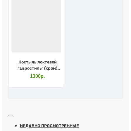
Костыль локтевой
"Евростиль" (хром)
10079SL с УПС
1300р.
НЕДАВНО ПРОСМОТРЕННЫЕ