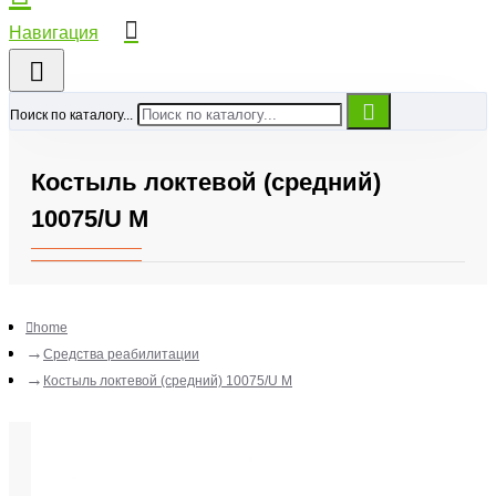
Поиск по каталогу...
Костыль локтевой (средний)
10075/U М
home
Средства реабилитации
Костыль локтевой (средний) 10075/U М