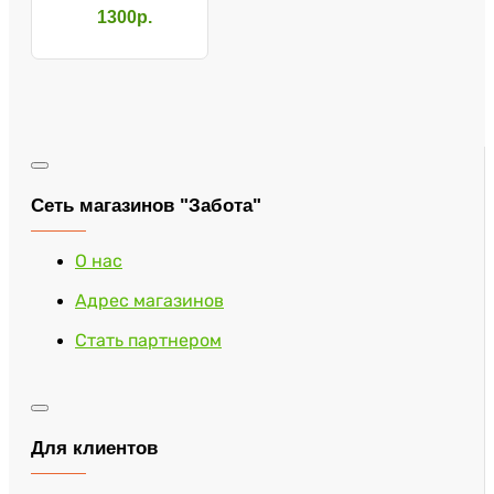
"Евростиль"
1300р.
10079
Сеть магазинов "Забота"
О нас
Адрес магазинов
Стать партнером
Для клиентов