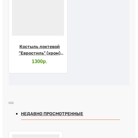
Костыль локтевой
"Евростиль" (хром)
10079SL с УПС
1300р.
НЕДАВНО ПРОСМОТРЕННЫЕ