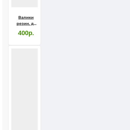
Валики
резин. д/
кисти
400р.
(10060)