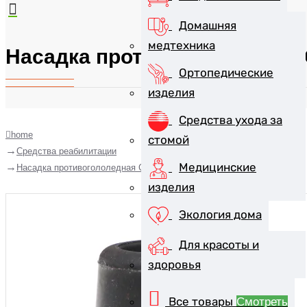
Домашняя
медтехника
Насадка противогололедная 
Ортопедические
изделия
Средства ухода за
home
стомой
Средства реабилитации
Медицинские
Насадка противогололедная СТ-Н-19-02
изделия
Экология дома
Для красоты и
здоровья
Все товары
Смотреть