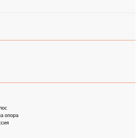
лос
а опора
ссия