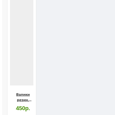
Валики
резин.
подмышечн.
450р.
(10050)