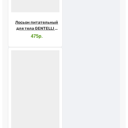
Лосьон питательный
для тела GENTELLI с
маслом виноградных
475р.
косточек и авокадо
250мл