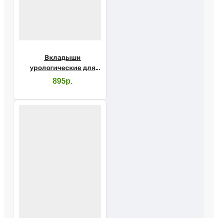
Вкладыши
урологические для
мужчин SENI MAN
895р.
Extra №15