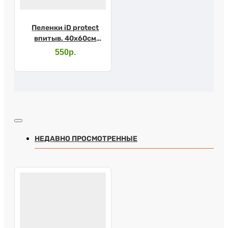
Пеленки iD protect
впитыв. 40х60см
№30
550р.
НЕДАВНО ПРОСМОТРЕННЫЕ