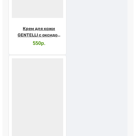
Крем для кожи
GENTELLI с оксидом
цинка 200мл
550р.