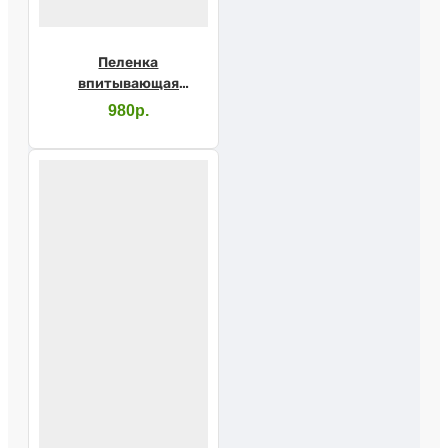
Пеленка
впитывающая
LUXSAN 80х180см
980р.
1шт.