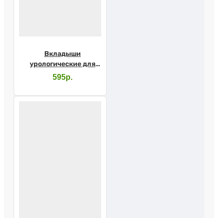
Вкладыши
урологические для
мужчин SENI MAN
595р.
Normal №15