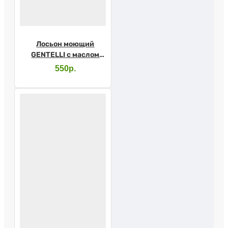
Лосьон моющий
GENTELLI с маслом
виноградных
550р.
косточек и Д-
пантенолом 400мл