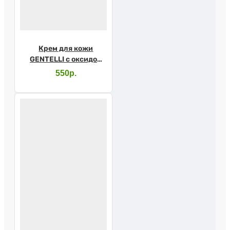
Крем для кожи
GENTELLI с оксидом
цинка 200мл
550р.