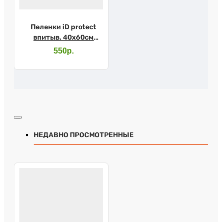
Пеленки iD protect
впитыв. 40х60см
№30
550р.
НЕДАВНО ПРОСМОТРЕННЫЕ