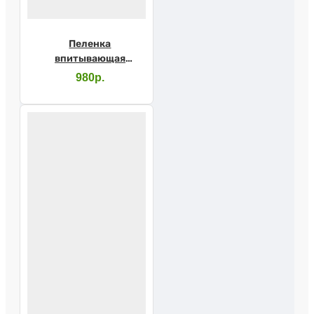
Пеленка
впитывающая
LUXSAN 80х180см
980р.
1шт.