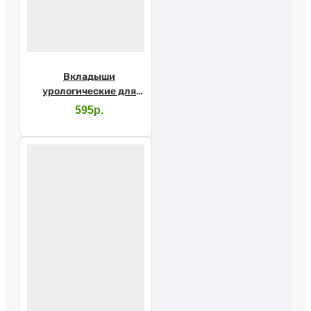
Вкладыши
урологические для
мужчин SENI MAN
595р.
Normal №15