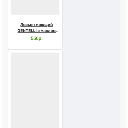
Лосьон моющий
GENTELLI с маслом
виноградных
550р.
косточек и Д-
пантенолом 400мл