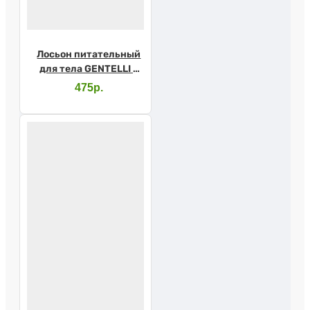
Лосьон питательный
для тела GENTELLI с
маслом виноградных
475р.
косточек и авокадо
250мл