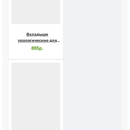
Вкладыши
урологические для
мужчин SENI MAN
895р.
Extra №15