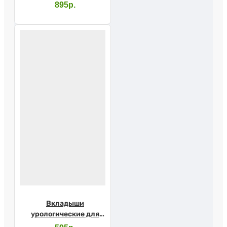
мужчин SENI MAN
895р.
Extra №15
Вкладыши
урологические для
мужчин SENI MAN