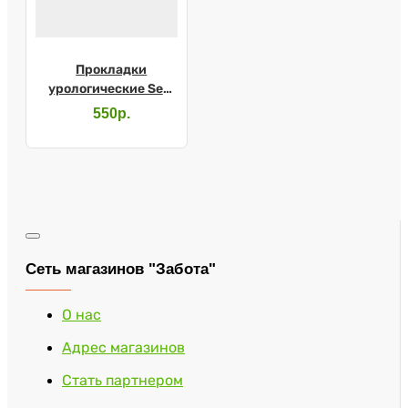
Прокладки
урологические Seni
Lady Mini №20
550р.
Сеть магазинов "Забота"
О нас
Адрес магазинов
Стать партнером