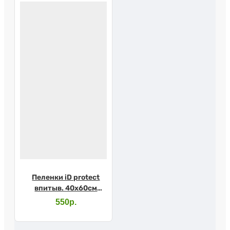
Пеленки iD protect
впитыв. 40х60см
№30
550р.