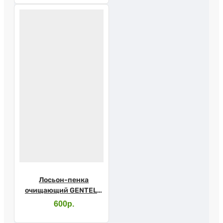
250мл
Лосьон-пенка
очищающий GENTELLI
с маслом
600р.
виноградных
косточек и Д-