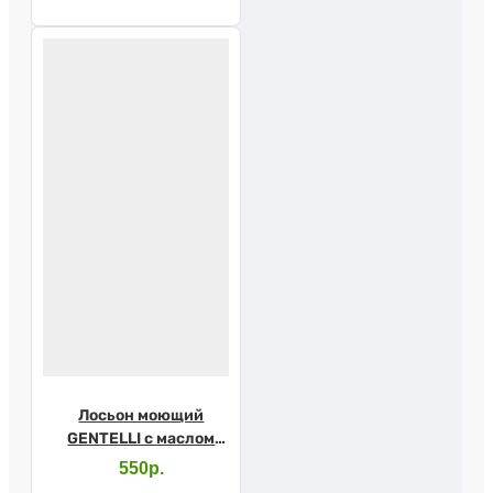
Лосьон моющий
GENTELLI с маслом
виноградных
550р.
косточек и Д-