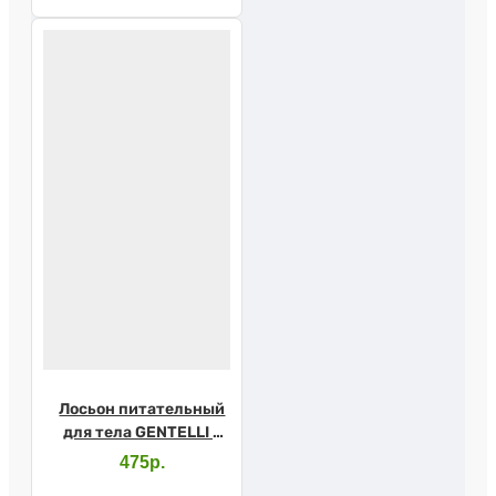
пантенолом 400мл
Лосьон питательный
для тела GENTELLI с
маслом виноградных
475р.
косточек и авокадо