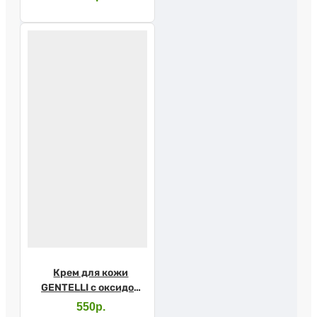
Крем для кожи
GENTELLI с оксидом
цинка 200мл
550р.