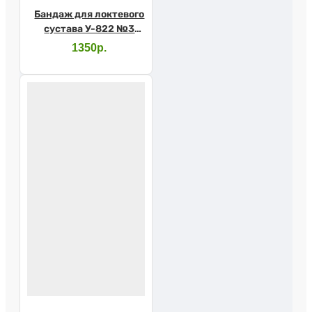
Бандаж для локтевого
сустава У-822 №3
серый
1350р.