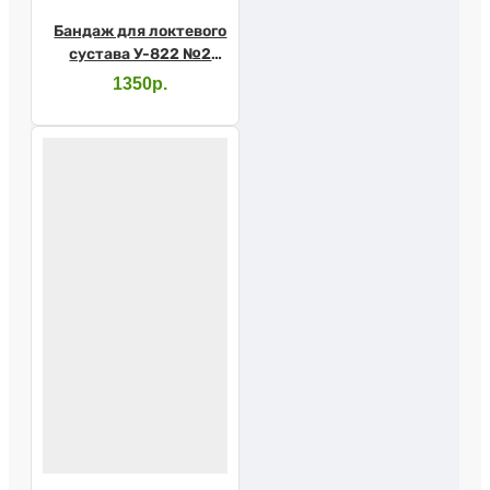
Бандаж для локтевого
сустава У-822 №2
серый
1350р.