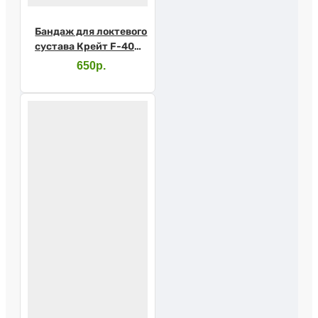
Бандаж для локтевого
сустава Крейт F-400A
№3
650р.