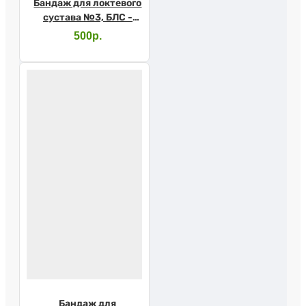
Бандаж для локтевого
сустава №3, БЛС -
"ЦК"
500р.
Бандаж для