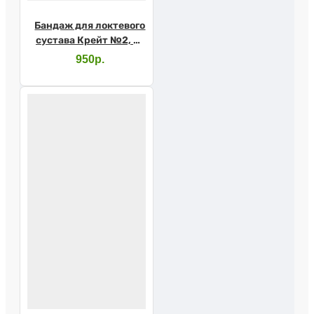
Бандаж для локтевого
сустава Крейт №2, F-
413
950р.