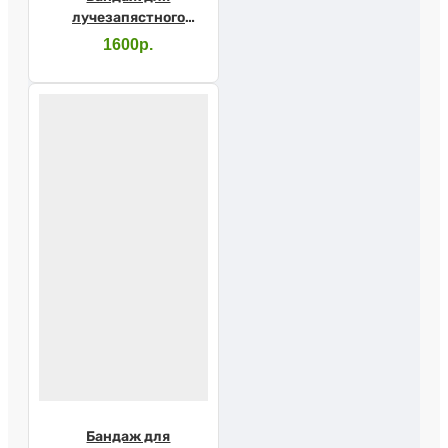
лучезапястного
сустава F-204У
1600р.
Бандаж для