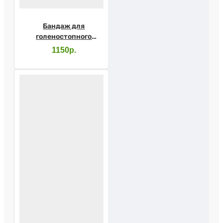
Бандаж для
голеностопного
сустава У-832 №2
1150р.