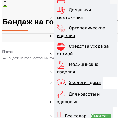
Домашняя
медтехника
Бандаж на голеностопный су
Ортопедические
изделия
Средства ухода за
home
стомой
Бандаж на голеностопный сустав Ttoman AS-N02
Медицинские
изделия
Экология дома
Для красоты и
здоровья
Все товары
Смотреть