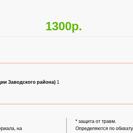
1300р.
ции Заводского района)
1
* защита от травм.
риала, на
Определяются по обхвату