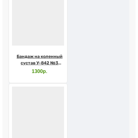
Бандаж на коленный
сустав У-842 №3
серый (Крейт)
1300р.