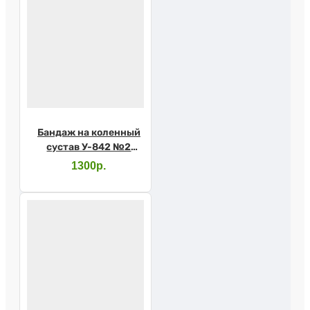
Бандаж на коленный
сустав У-842 №2
серый (Крейт)
1300р.