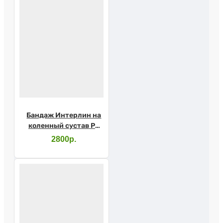
Бандаж Интерлин на
коленный сустав PK
K02 р.L, бежевый
2800р.