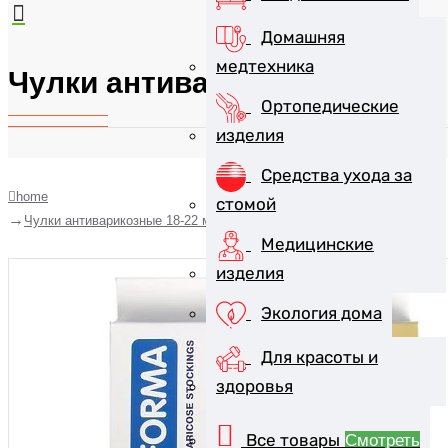
Домашняя
медтехника
Чулки антиварикозные 18-22 
Ортопедические
изделия
Средства ухода за
home
стомой
Чулки антиварикозные 18-22 мм рт.ст (телесный) №4, арт.211
Медицинские
изделия
Экология дома
Для красоты и
здоровья
Все товары
Смотреть