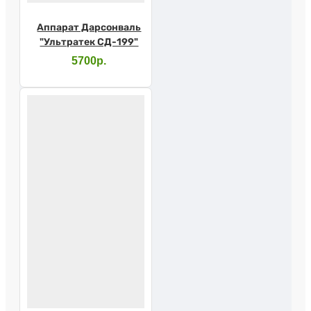
Аппарат Дарсонваль
"Ультратек СД-199"
5700р.