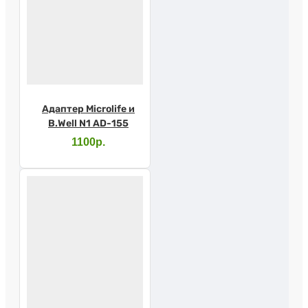
Адаптер Microlife и
B.Well N1 AD-155
1100р.