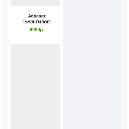
Аппарат
"МУЛЬТИЛОР"
(Унилор) вар.3
6950р.