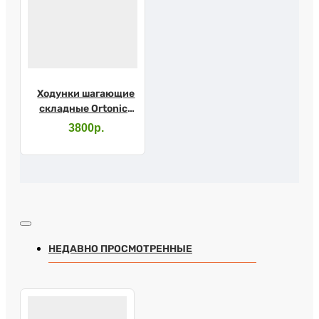
Ходунки шагающие
складные Ortonica
XS305
3800р.
НЕДАВНО ПРОСМОТРЕННЫЕ