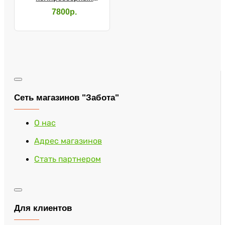
OMRON CompAir NE-
7800р.
C28
Сеть магазинов "Забота"
О нас
Адрес магазинов
Стать партнером
Для клиентов