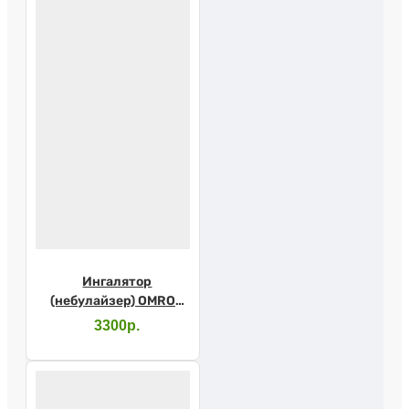
Ингалятор
(небулайзер) OMRON
NE-C17
3300р.