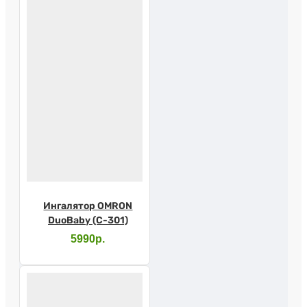
Ингалятор OMRON
DuoBaby (С-301)
5990р.