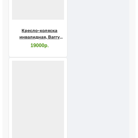
Кресло-коляска
инвалидная, Barry
B3,1618С0303S, 43см
19000р.