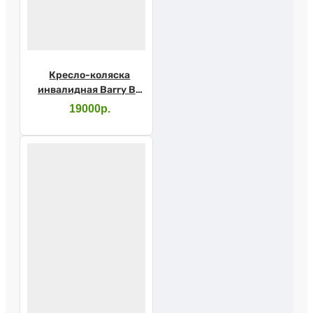
Кресло-коляска
инвалидная Barry В3
46см
19000р.