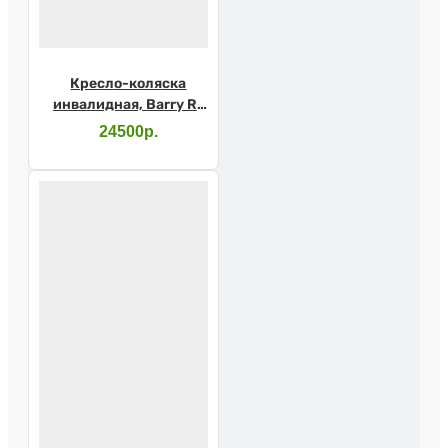
Кресло-коляска
инвалидная, Barry R1
(46см)
24500р.