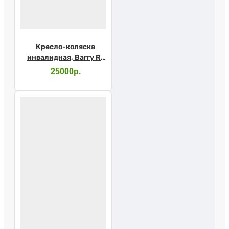
Кресло-коляска
инвалидная, Barry R1
(43см)
25000р.