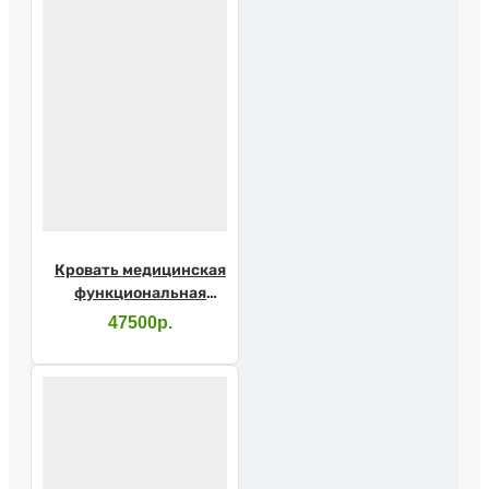
Кровать медицинская
функциональная
механическая Barry
47500р.
MB2pр с
принадлежностями