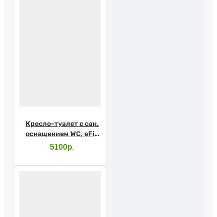
Кресло-туалет с сан.
оснащением WC, eFix
(Barry WC600w)
5100р.