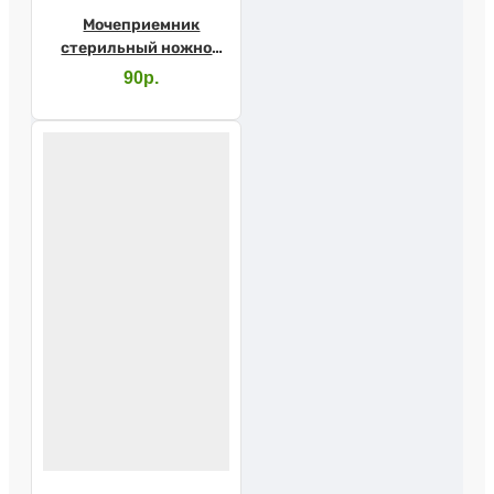
Мочеприемник
стерильный ножной
Vogt Medical 750мл
90р.