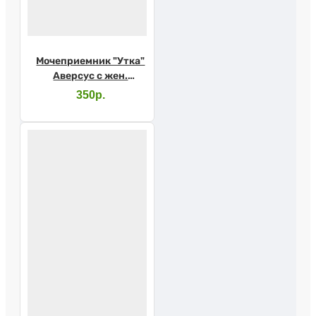
Мочеприемник "Утка"
Аверсус с жен.
насадкой
350р.