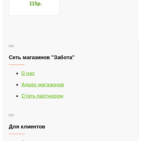
СИМС
115р.
Сеть магазинов "Забота"
О нас
Адрес магазинов
Стать партнером
Для клиентов