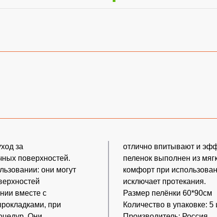
ход за
отлично впитывают и эфф
чных поверхностей.
пеленок выполнен из мягк
ьзовании: они могут
комфорт при использовани
верхностей
исключает протекания.
нии вместе с
Размер пелёнки 60*90см
прокладками, при
Количество в упаковке: 5 
оцедур. Они
Производитель: Россия