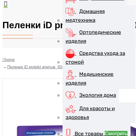
Домашняя
медтехника
Пеленки iD protekt впитыв. 
Ортопедические
изделия
Средства ухода за
home
стомой
Пеленки iD protekt впитыв. 60х90см №5
Медицинские
изделия
Экология дома
Для красоты и
здоровья
Все товары
Смотреть