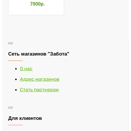
кнопкой (перф.)
7000р.
WPLK3
Сеть магазинов "Забота"
О нас
Адрес магазинов
Стать партнером
Для клиентов