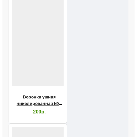
Воронка ушная
никелированная №3
(3-40-3П)
200р.