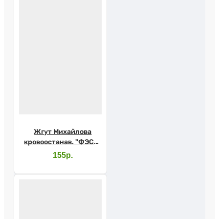
Жгут Михайлова
кровоостанав. "ФЭСТ"
однораз №4
155р.