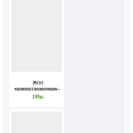
Жгут
кровоостанавливающий
резиновый типа
195р.
Эсмарха