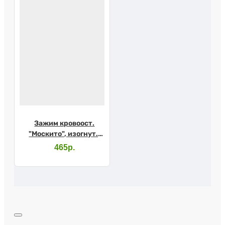
Зажим кровоост.
"Москито", изогнут.,
150мм, (з-62-2)
465р.