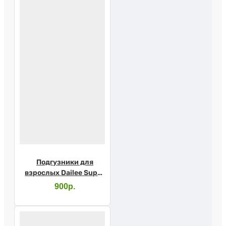
Подгузники для
взрослых Dailee Super
XLarge №10
900р.