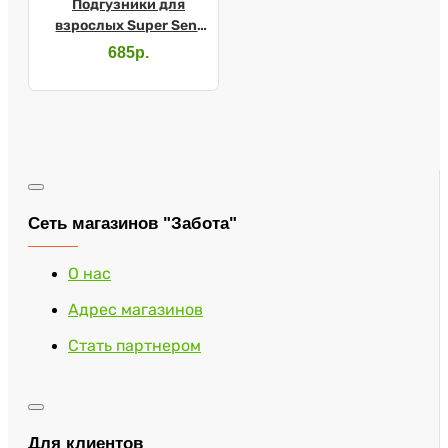
Подгузники для
взрослых Super Seni
Medium №10
685р.
Сеть магазинов "Забота"
О нас
Адрес магазинов
Стать партнером
Для клиентов