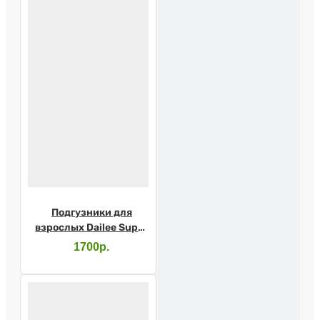
Подгузники для
взрослых Dailee Super
Large №30
1700р.