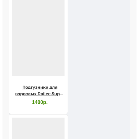
Подгузники для
взрослых Dailee Super
Medium №30
1400р.