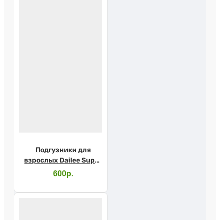
Подгузники для
взрослых Dailee Super
Large №10
600р.