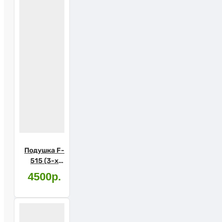
Подушка F-
515 (3-х
слойная)
4500р.