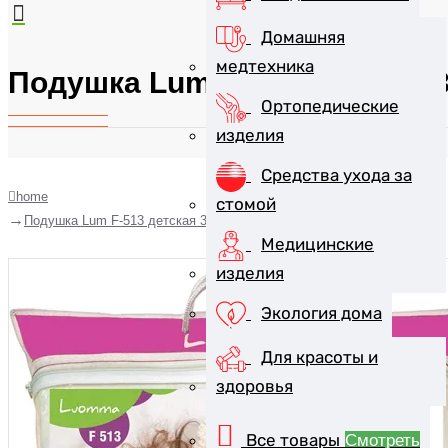
Домашняя
медтехника
Подушка Lum F-513 детская 3
Ортопедические
изделия
Средства ухода за
home
стомой
Подушка Lum F-513 детская 35*55
Медицинские
изделия
Экология дома
Для красоты и
здоровья
Все товары
Смотреть