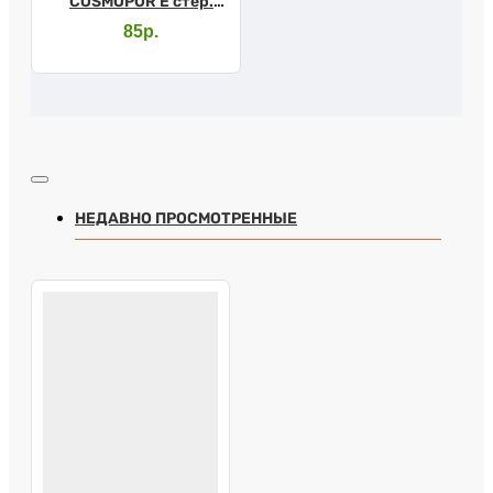
COSMOPOR E стер.
20х10см
85р.
НЕДАВНО ПРОСМОТРЕННЫЕ