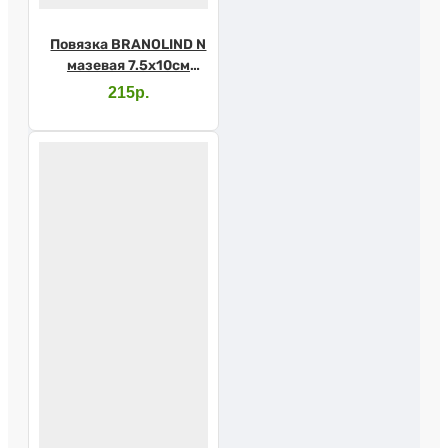
Повязка BRANOLIND N
мазевая 7.5х10см
стер.
215р.