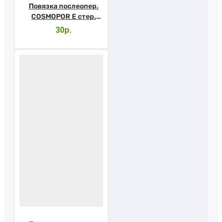
Повязка послеопер.
COSMOPOR E стер.
10х6см
30р.