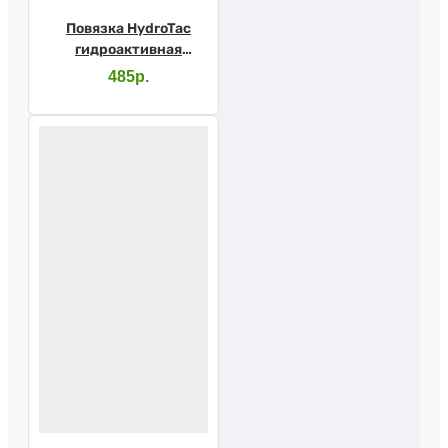
Повязка HydroTac
гидроактивная
губчатая 10х10см
485р.