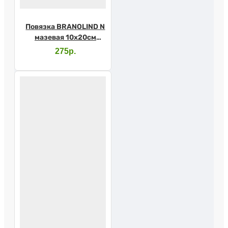
Повязка BRANOLIND N
мазевая 10х20см
стер.
275р.