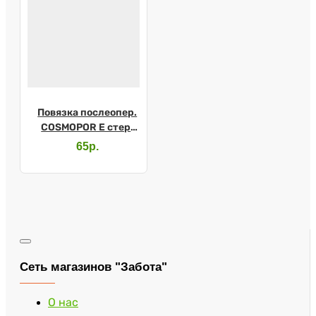
Повязка послеопер.
COSMOPOR E стер.
20х8см
65р.
Сеть магазинов "Забота"
О нас