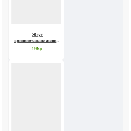
Жгут
кровоостанавливающий
резиновый типа
195р.
Эсмарха