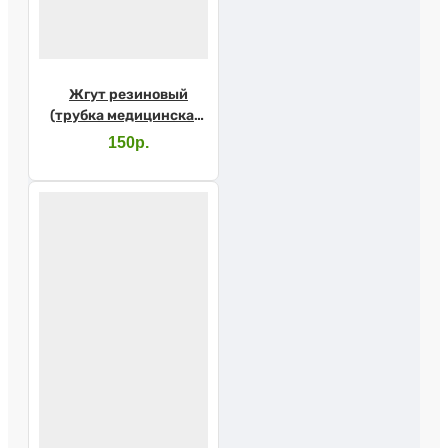
Жгут резиновый
(трубка медицинская)
4.5х1,5 1м
150р.