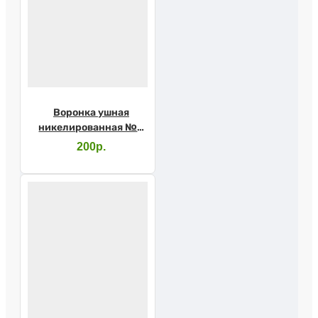
Воронка ушная
никелированная №3
(3-40-3П)
200р.