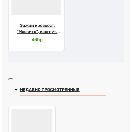
Зажим кровоост.
"Москито", изогнут.,
150мм, (з-62-2)
465р.
НЕДАВНО ПРОСМОТРЕННЫЕ