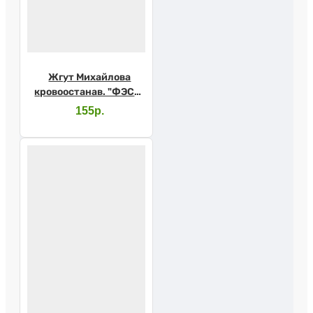
Жгут Михайлова
кровоостанав. "ФЭСТ"
однораз №4
155р.