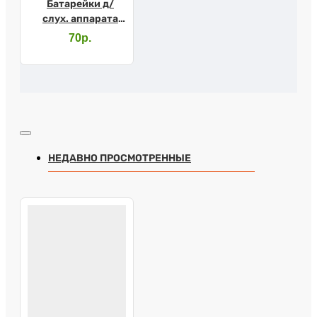
Батарейки д/
слух. аппарата
№13
70р.
НЕДАВНО ПРОСМОТРЕННЫЕ