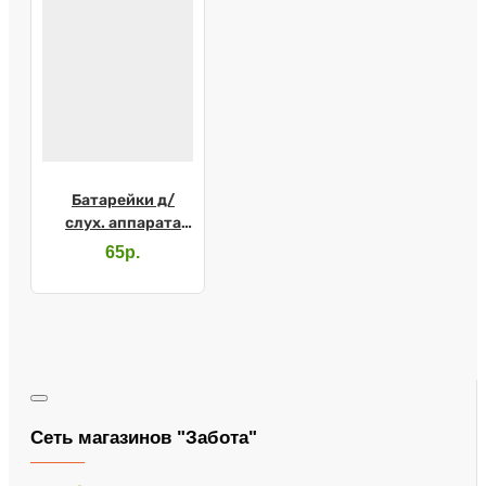
Батарейки д/
слух. аппарата
№675
65р.
Сеть магазинов "Забота"