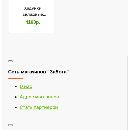
Ходунки
складные
Ortonica XS308
4100р.
Сеть магазинов "Забота"
О нас
Адрес магазинов
Стать партнером