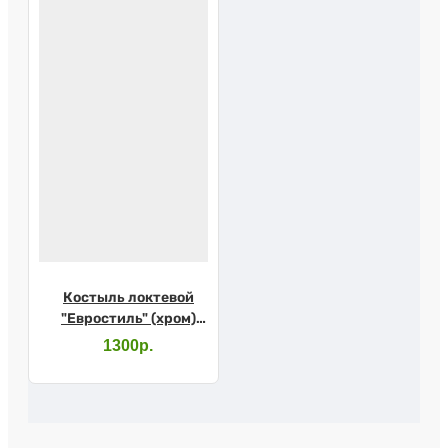
Костыль локтевой
"Евростиль" (хром)
10079SL с УПС
1300р.