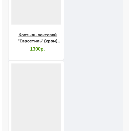
Костыль локтевой
"Евростиль" (хром)
10079SL с УПС
1300р.