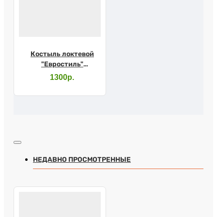
Костыль локтевой
"Евростиль"
(бургунди) 10079/R
1300р.
НЕДАВНО ПРОСМОТРЕННЫЕ