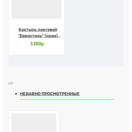
Костыль локтевой
"Евростиль" (хром)
10079SL с УПС
1300р.
НЕДАВНО ПРОСМОТРЕННЫЕ