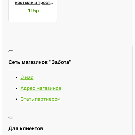
костыли и трости
СИМС
115р.
Сеть магазинов "Забота"
О нас
Адрес магазинов
Стать партнером
Для клиентов