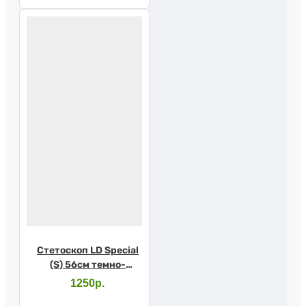
Стетоскоп LD Special
(S) 56см темно-
красный
1250р.