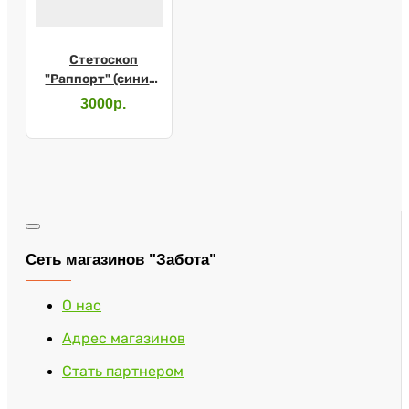
Стетоскоп
"Раппорт" (синий)
55см
3000р.
Сеть магазинов "Забота"
О нас
Адрес магазинов
Стать партнером