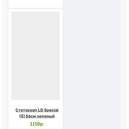
Стетоскоп LD Special
(S) 56см зеленый
1150р.