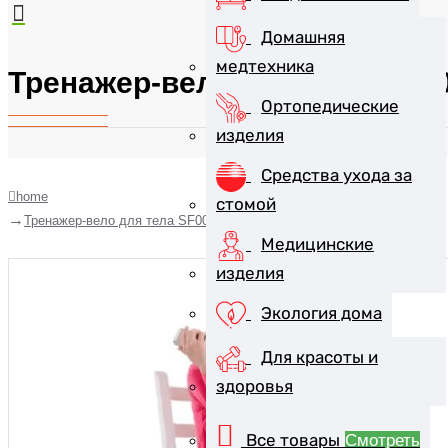
Домашняя
медтехника
Тренажер-вело для тела SF0
Ортопедические
изделия
Средства ухода за
home
стомой
Тренажер-вело для тела SF0077 "Аэроб Нью"
Медицинские
изделия
Экология дома
Для красоты и
здоровья
Все товары
Смотреть