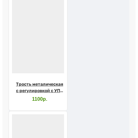
Трость металическая
с регулировкой с УПС
арт.Е0612У
1100р.