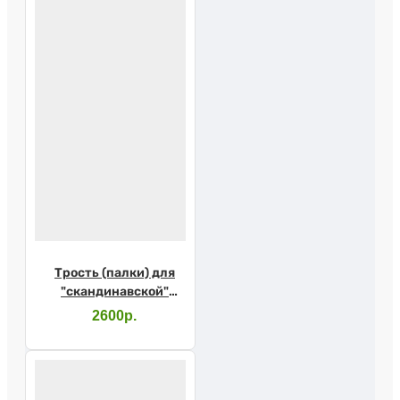
Трость (палки) для
"скандинавской"
ходьбы
2600р.