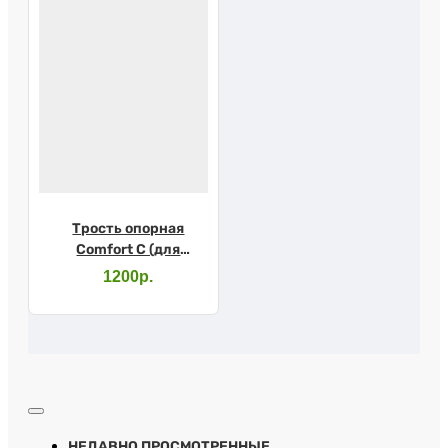
Трость опорная
Comfort C (для
слабовидящих)
1200р.
НЕДАВНО ПРОСМОТРЕННЫЕ