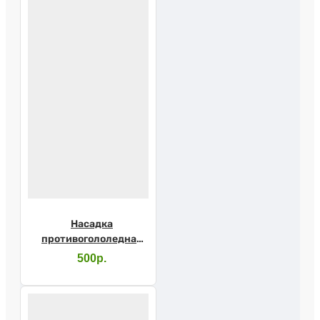
Насадка
противогололедная
10155/1
500р.