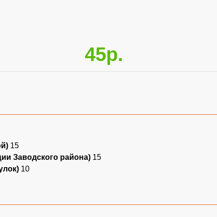
45р.
ой)
15
ции Заводского района)
15
улок)
10