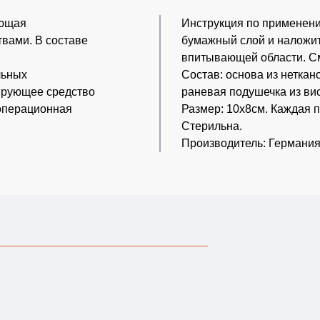
ающая
Инструкция по применени
вами. В составе
бумажный слой и наложит
впитывающей области. Сме
льных
Состав: основа из неткан
сирующее средство
раневая подушечка из вис
еоперационная
Размер: 10x8см. Каждая 
Стерильна.
Производитель: Германи