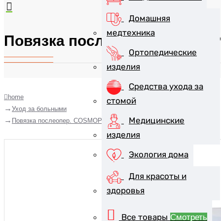
Домашняя
медтехника
Повязка послеопер. COSMOP
Ортопедические
изделия
Средства ухода за
home
стомой
Уход за больными
Медицинские
Повязка послеопер. COSMOPOR E стер. 10х8см
изделия
Экология дома
Для красоты и
здоровья
Все товары
Смотреть