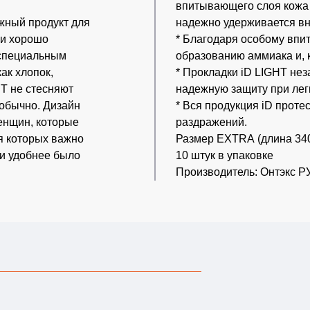
впитывающего слоя кожа 
жный продукт для
надежно удерживается вн
ни хорошо
* Благодаря особому впи
 специальным
образованию аммиака и, к
ак хлопок,
* Прокладки iD LIGHT нез
T не стесняют
надежную защиту при лег
 обычно. Дизайн
* Вся продукция iD прот
енщин, которые
раздражений.
я которых важно
Размер EXTRA (длина 34
ки удобнее было
10 штук в упаковке
Производитель: Онтэкс РУ