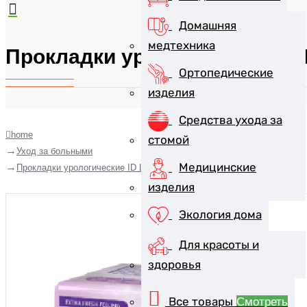
Домашняя
медтехника
Прокладки урологические ID 
Ортопедические
изделия
Средства ухода за
home
стомой
Уход за больными
Медицинские
Прокладки урологические ID Light Advanced extra №10
изделия
Экология дома
Для красоты и
здоровья
Все товары
Смотреть