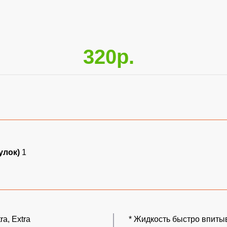
320р.
улок)
1
a, Extra
* Жидкость быстро впиты