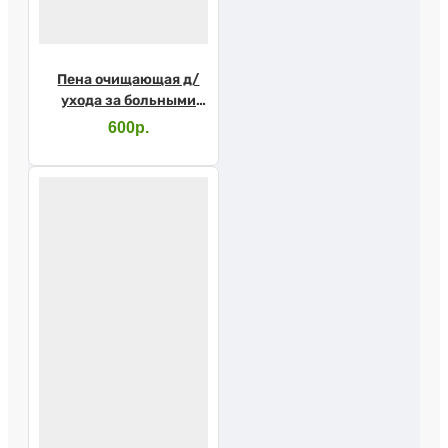
Пена очищающая д/
ухода за больными
Эликси 500мл
600р.