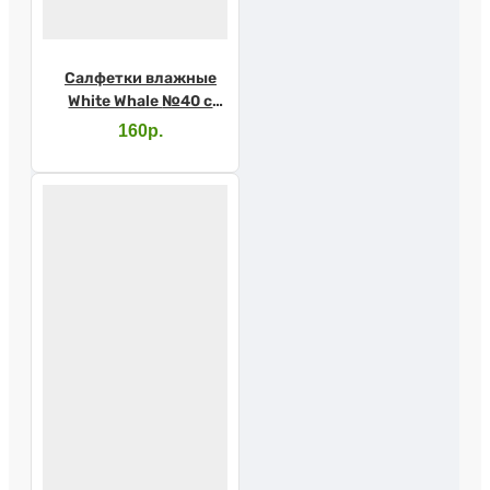
Салфетки влажные
White Whale №40 с
каланхоэ д/леж
160р.
больных