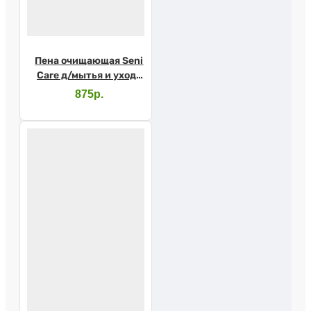
Пена очищающая Seni
Care д/мытья и ухода
500мл
875р.