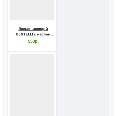
Лосьон моющий
GENTELLI с маслом
виноградных
550р.
косточек и Д-
пантенолом 400мл