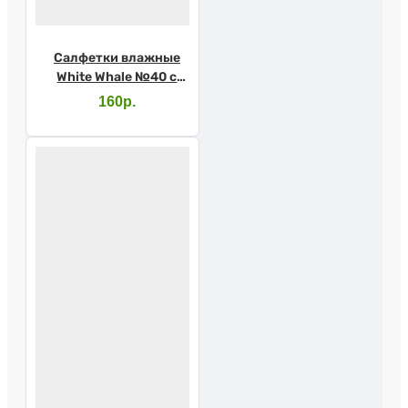
Салфетки влажные
White Whale №40 с
каланхоэ д/леж
160р.
больных