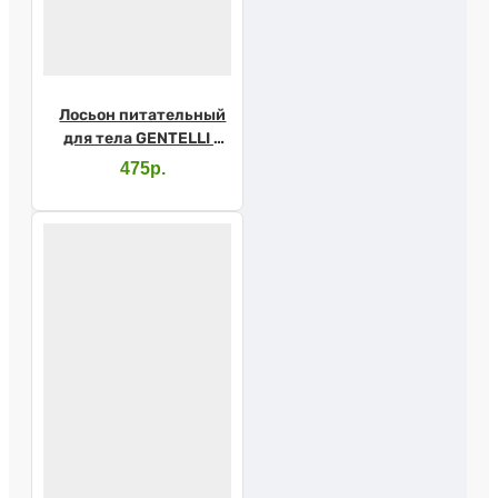
Лосьон питательный
для тела GENTELLI с
маслом виноградных
475р.
косточек и авокадо
250мл