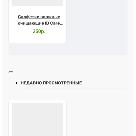
Салфетки влажные
очищающие ID Care
№64
250р.
НЕДАВНО ПРОСМОТРЕННЫЕ