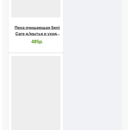
Пена очищающая Seni
Care д/мытья и ухода
250мл
485р.