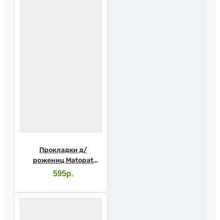
Прокладки д/
рожениц Matopat
стер. 10шт
595р.