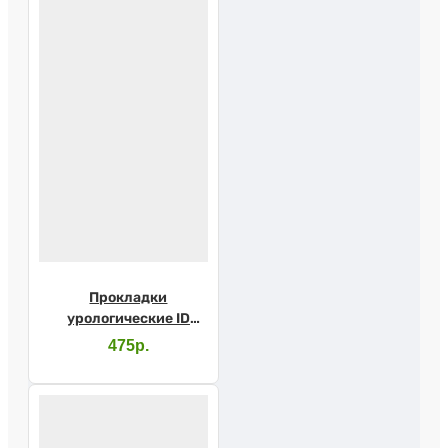
Прокладки
урологические ID
Extra plus №16
475р.