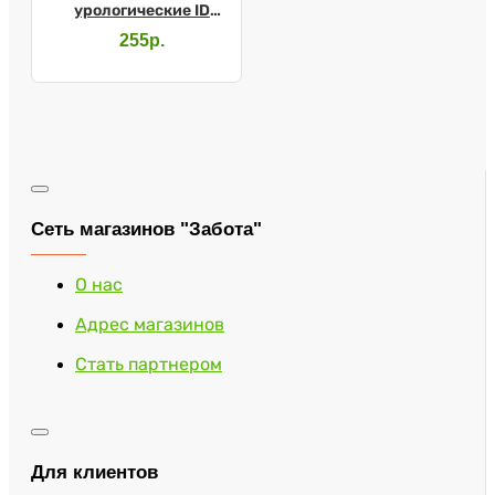
урологические ID
Light Advanced normal
255р.
№12
Сеть магазинов "Забота"
О нас
Адрес магазинов
Стать партнером
Для клиентов