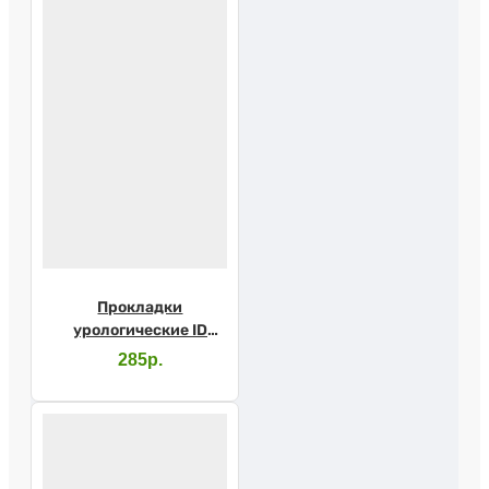
Прокладки
урологические ID
Light Advanced maxi
285р.
№10