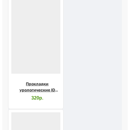
Прокладки
урологические ID
Light Advanced extra
320р.
№10