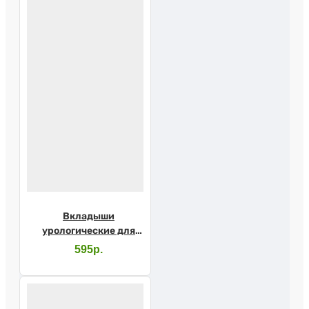
Вкладыши
урологические для
мужчин SENI MAN
595р.
Normal №15