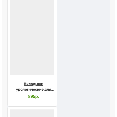
Вкладыши
урологические для
мужчин SENI MAN
895р.
Extra №15