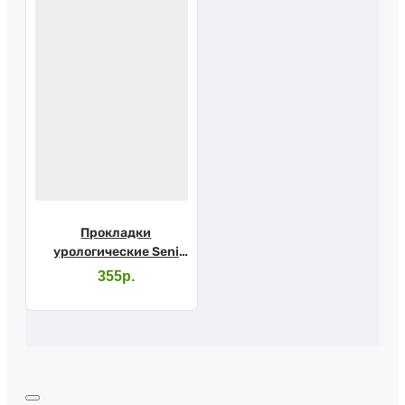
Прокладки
урологические Seni
Lady Extra №15
355р.