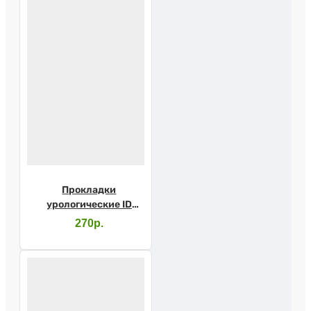
Прокладки
урологические ID
Light Advanced ultra
270р.
mini №28