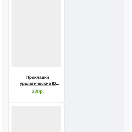
Прокладки
урологические ID
Light Advanced extra
320р.
№10