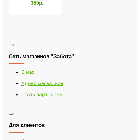
Ultra mini №28
350р.
Сеть магазинов "Забота"
О нас
Адрес магазинов
Стать партнером
Для клиентов