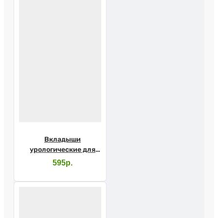
Вкладыши
урологические для
мужчин SENI MAN
595р.
Normal №15