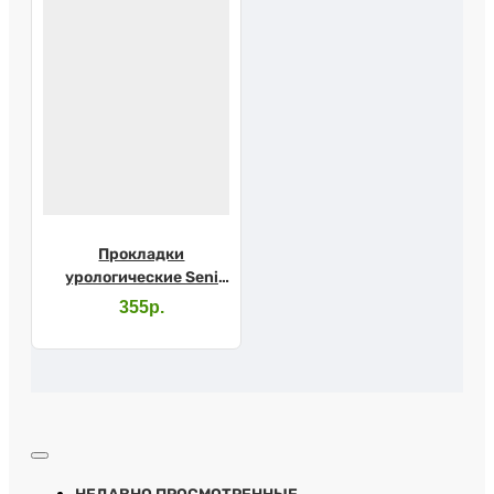
Прокладки
урологические Seni
Lady Extra №15
355р.