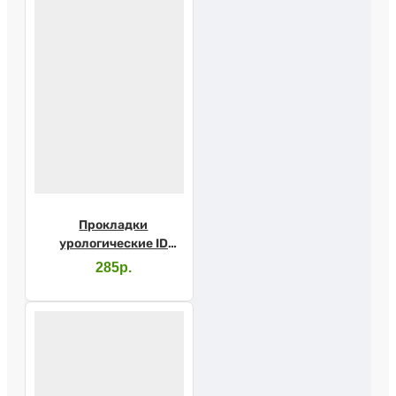
Прокладки
урологические ID
Light Advanced maxi
285р.
№10