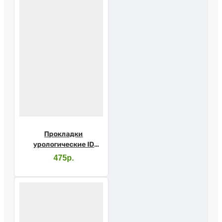
Прокладки
урологические ID
Extra plus №16
475р.