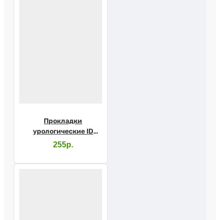
Прокладки
урологические ID
Light Advanced normal
255р.
№12