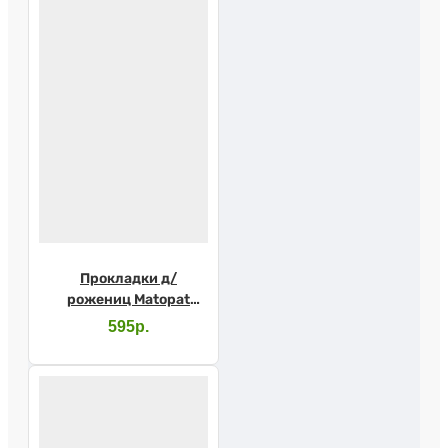
Прокладки д/
рожениц Matopat
стер. 10шт
595р.