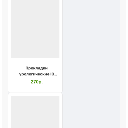
Прокладки
урологические ID
Light Advanced ultra
270р.
mini №28