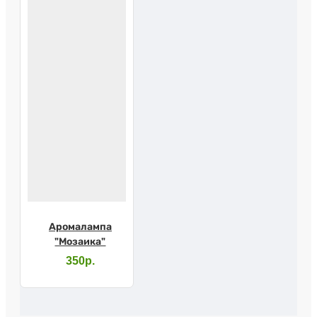
Аромалампа
"Мозаика"
350р.