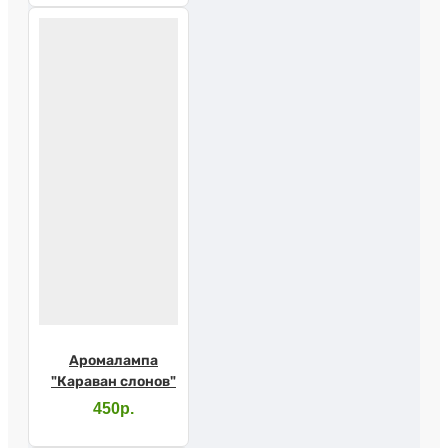
Аромалампа
"Караван слонов"
450р.