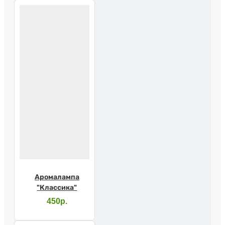
Аромалампа
"Классика"
450р.