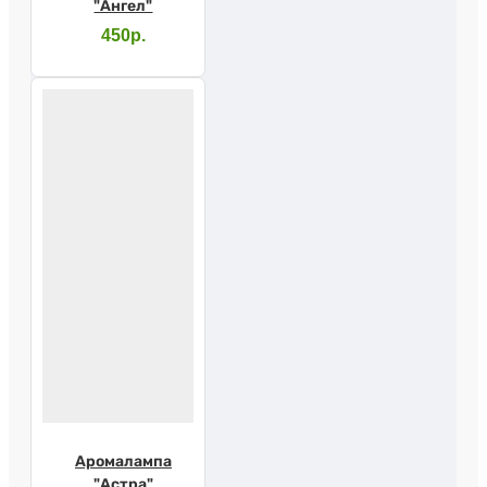
"Ангел"
450р.
Аромалампа
"Астра"