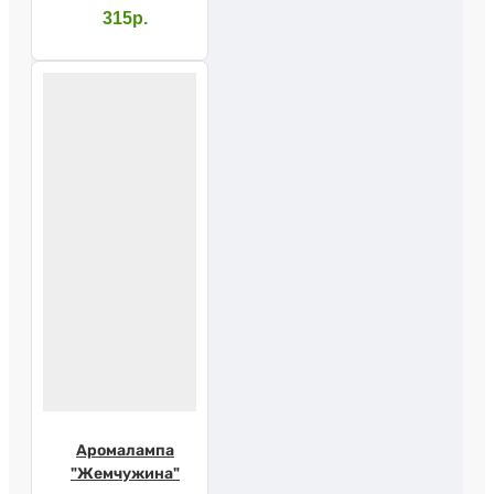
315р.
Аромалампа
"Жемчужина"