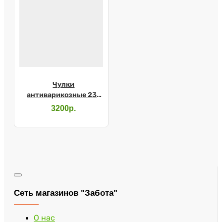
Чулки
антиварикозные 23-
32 мм рт.ст
3200р.
(телесный) №5,
арт.221
Сеть магазинов "Забота"
О нас