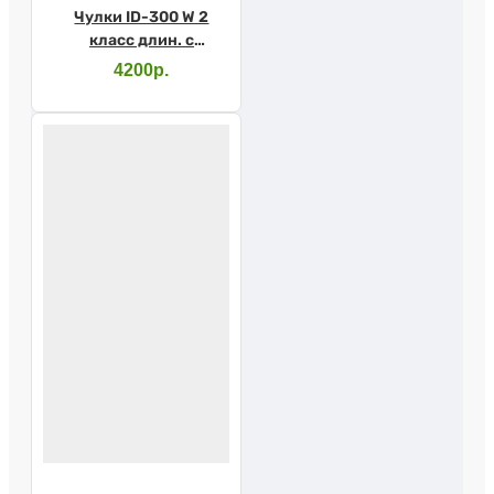
Чулки ID-300 W 2
класс длин. с
закр.носком с
4200р.
прост.рез. M
карамель