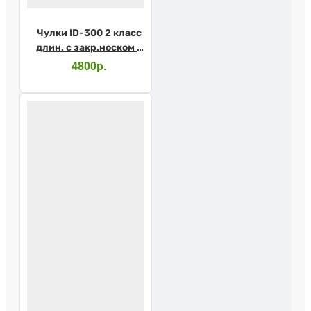
Чулки ID-300 2 класс
длин. с закр.носком с
прост.рез. M
4800р.
карамель