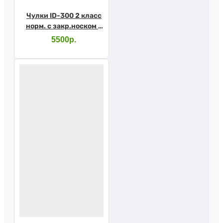
Чулки ID-300 2 класс
норм. с закр.носком с
прост.рез. L черный
5500р.