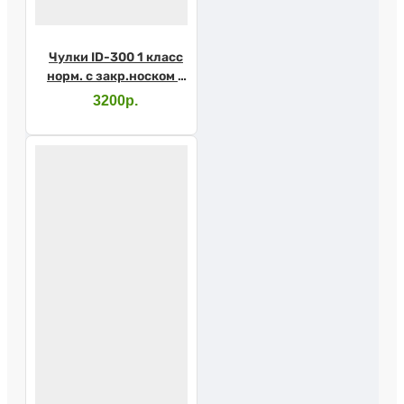
Чулки ID-300 1 класс
норм. с закр.носком с
прост.рез. L карамель
3200р.