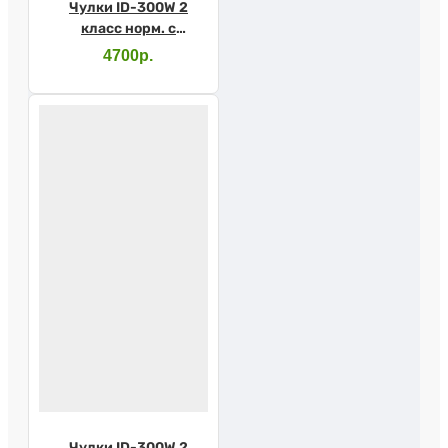
Чулки ID-300W 2
класс норм. с
закр.носком с
4700р.
прост.рез. L карамель
Чулки ID-300W 2