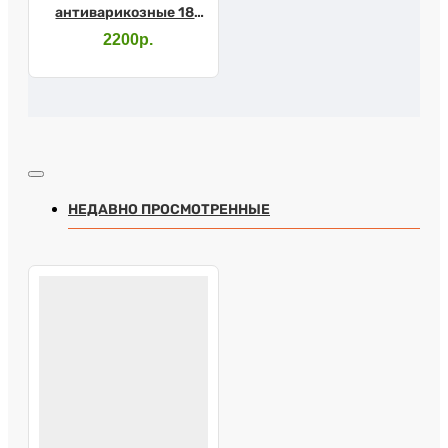
антиварикозные 18-
22 мм рт.ст
2200р.
(телесный) №2,
арт.211
НЕДАВНО ПРОСМОТРЕННЫЕ