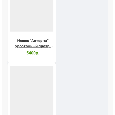
Мешок "Алтерна"
уростомный прозр.
большой 60мм 17639
5400р.