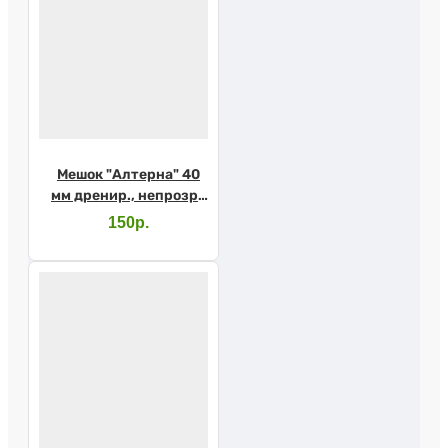
Мешок "Алтерна" 40
мм дренир., непрозр.,
17620
150р.