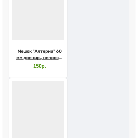
Мешок "Алтерна" 60
мм дренир., непрозр.
большой 17622
150р.