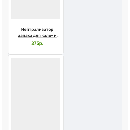
Нейтрализатор
запаха для кало- и
уроприемников фл.
375р.
50мл