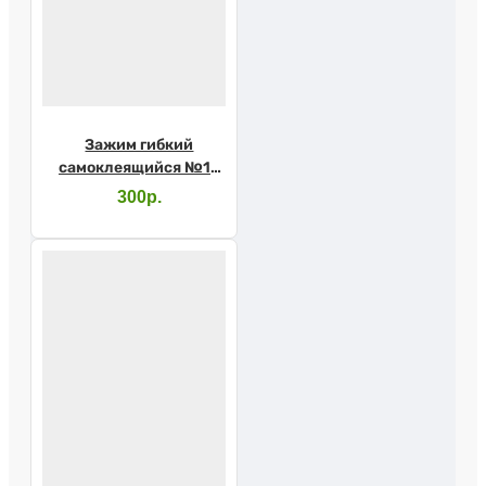
Зажим гибкий
самоклеящийся №10
(Абуцел)
300р.