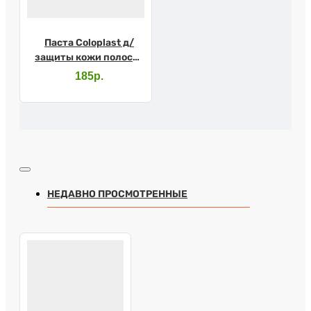
Паста Coloplast д/
защиты кожи полоска
6г 2655
185р.
НЕДАВНО ПРОСМОТРЕННЫЕ