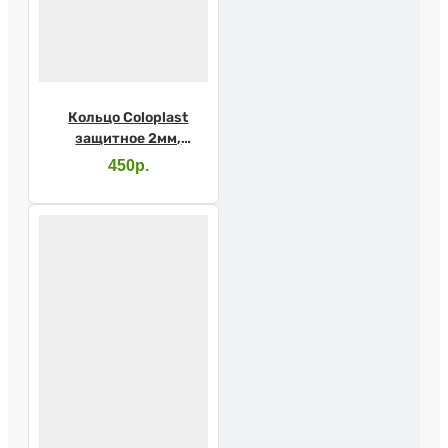
Кольцо Coloplast
защитное 2мм,
120305
450р.