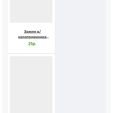
Зажим д/
калоприемника
Абуцел
25р.