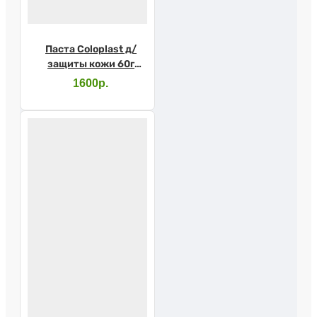
Паста Coloplast д/
защиты кожи 60г
2650
1600р.