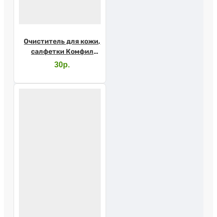
Очиститель для кожи,
салфетки Комфил
4715 1шт.
30р.