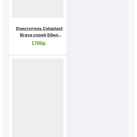
Очиститель Coloplast
Brava спрей 50мл
120105
1700р.