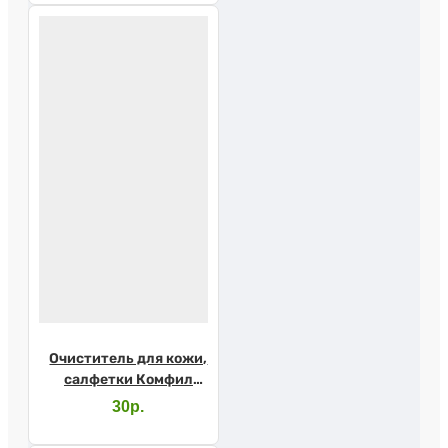
Очиститель для кожи,
салфетки Комфил
4715 1шт.
30р.