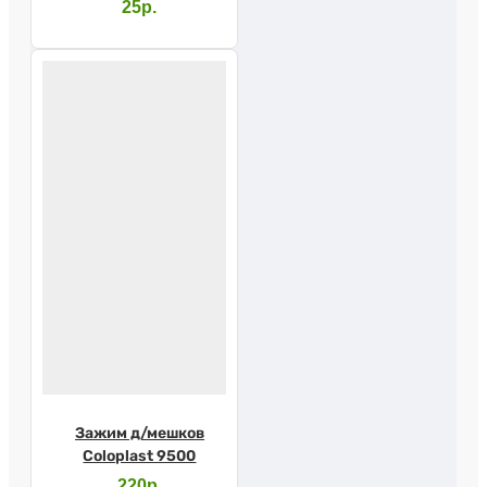
Абуцел
25р.
Зажим д/мешков
Coloplast 9500
220р.