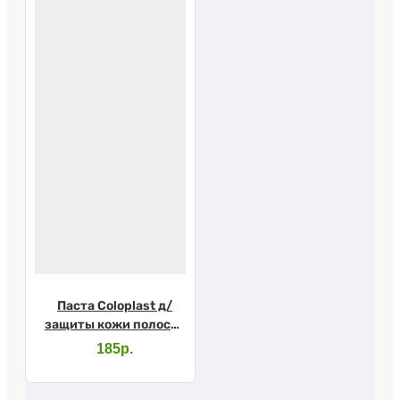
Паста Coloplast д/
защиты кожи полоска
6г 2655
185р.