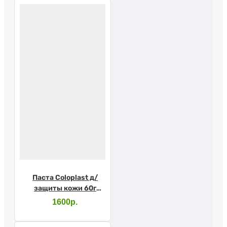
Паста Coloplast д/
защиты кожи 60г
2650
1600р.