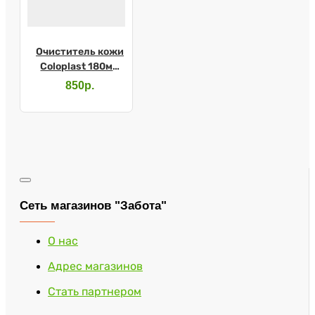
Очиститель кожи
Coloplast 180мл
4710
850р.
Сеть магазинов "Забота"
О нас
Адрес магазинов
Стать партнером