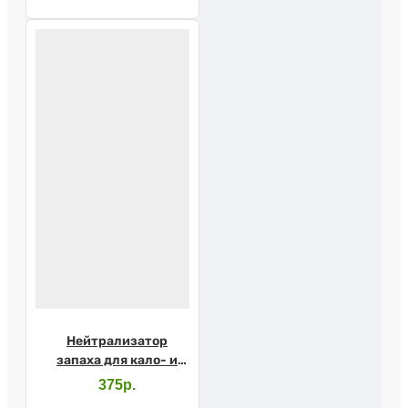
Нейтрализатор
запаха для кало- и
уроприемников фл.
375р.
50мл