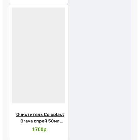
Очиститель Coloplast
Brava спрей 50мл
120105
1700р.