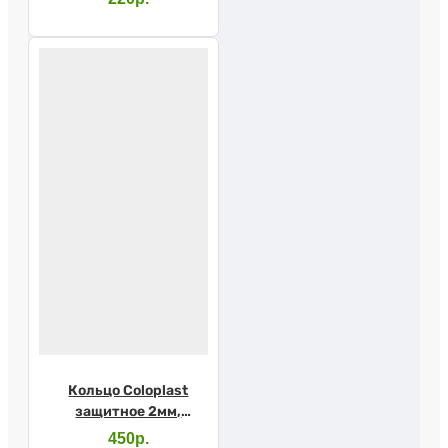
Кольцо Coloplast
защитное 2мм,
120305
450р.