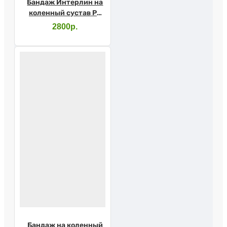
Бандаж Интерлин на
коленный сустав PK
K02 р.L, бежевый
2800р.
Бандаж на коленный