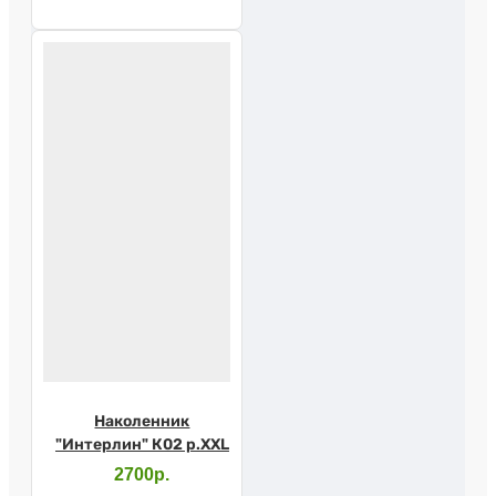
Наколенник
"Интерлин" К02 р.XXL
2700р.