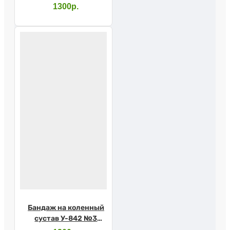
серый (Крейт)
1300р.
Бандаж на коленный
сустав У-842 №3
серый (Крейт)