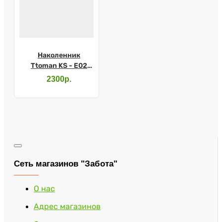
Наколенник
Ttoman KS - Е02
р.XXL бежевый
2300р.
Сеть магазинов "Забота"
О нас
Адрес магазинов