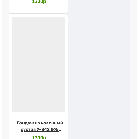
1300р.
Бандаж на коленный
сустав У-842 №5
серый (Крейт)
1300р.