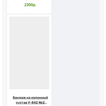
р.L
2300р.
Бандаж на коленный
сустав У-842 №2