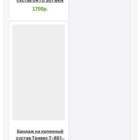
сустав ORTO 301 BKN
1700р.
Бандаж на коленный
сустав Тривес Т-8512