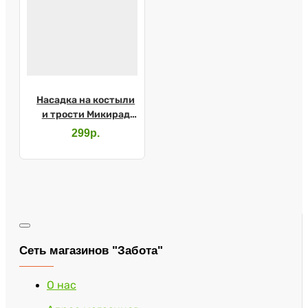
Насадка на костыли
и трости Микирад
13/MR.P
299р.
Сеть магазинов "Забота"
О нас