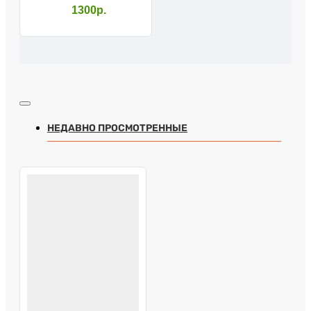
10079SL с УПС
1300р.
НЕДАВНО ПРОСМОТРЕННЫЕ