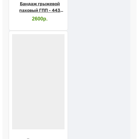
Бандаж грыжевой
паховый ГПП - 443
(р.L бежевый)
2600р.