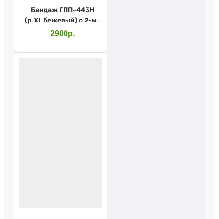
Бандаж ГПП-443Н
(р.XL бежевый) с 2-мя
пелотами
2900р.