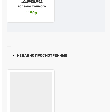
Бандаж для
голеностопного
сустава У-832 №2
1150р.
НЕДАВНО ПРОСМОТРЕННЫЕ