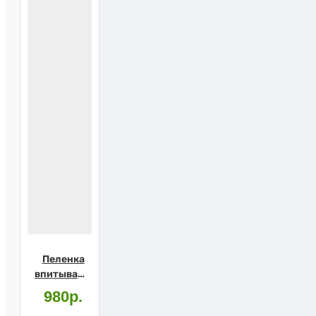
Пеленка
впитывающая
LUXSAN
980р.
80х180см