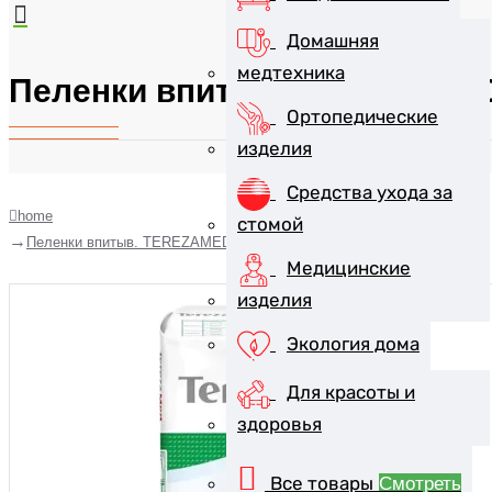
Домашняя
медтехника
Пеленки впитыв. TEREZAME
Ортопедические
изделия
Средства ухода за
home
стомой
Пеленки впитыв. TEREZAMED NORMAL 60х60см №10
Медицинские
изделия
Экология дома
Для красоты и
здоровья
Все товары
Смотреть