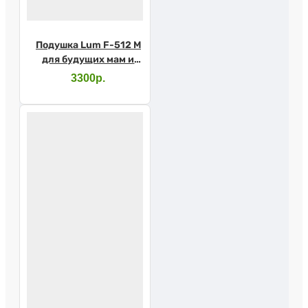
Подушка Lum F-512 M
для будущих мам и
малышей
3300р.