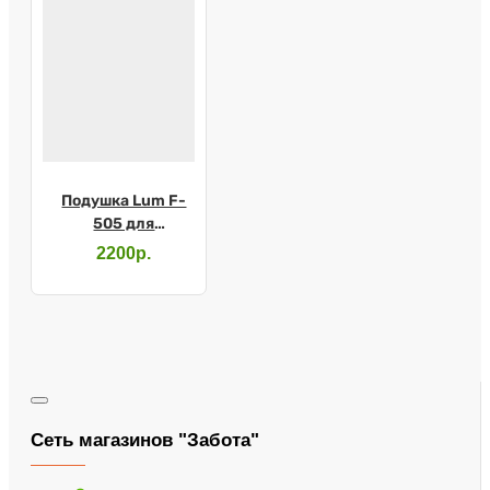
Подушка Lum F-
505 для
новорожденных
2200р.
Сеть магазинов "Забота"